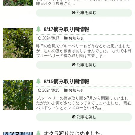
昨日オクラ農家さん...
記事を読む
8/17摘み取り園情報
2024/8/17
お知らせ
昨日の台風でブルーベリーもどうなるかと思いました
が、思いのほか被害はありませんでした。 なので本日
ブルーベリーの摘み取り園は営業しま...
記事を読む
8/15摘み取り園情報
2024/8/15
お知らせ
ブルーベリーの摘み取り園を7月から開園していまし
たがだいぶ実が少なくなってきてしまいました。 現在
バルドウィンとオンズローという2品...
記事を読む
オクラ狩りはじめました。