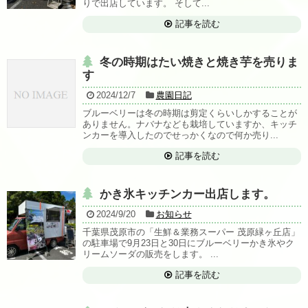
りで出店しています。 そして...
記事を読む
冬の時期はたい焼きと焼き芋を売りま
す
2024/12/7
農園日記
ブルーベリーは冬の時期は剪定くらいしかすることが
ありません。ナバナなども栽培していますか、キッチ
ンカーを導入したのでせっかくなので何か売り...
記事を読む
かき氷キッチンカー出店します。
2024/9/20
お知らせ
千葉県茂原市の「生鮮＆業務スーパー 茂原緑ヶ丘店」
の駐車場で9月23日と30日にブルーベリーかき氷やク
リームソーダの販売をします。 ...
記事を読む