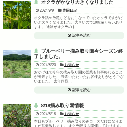
オクラがかなり大きくなりました
2024/9/9
農園日記
オクラ詰め放題などをおこなっていたオクラですがだ
いぶ大きくなりました。大きいので190cmくらいあり
ます。 通路がオクラのト...
記事を読む
ブルーベリー摘み取り園今シーズン終
了しました。
2024/8/20
お知らせ
おかげ様で今年の摘み取り園の営業も無事終わること
が出来ました。 来園いただいたお客様ありがとうござ
いました。 去年同様...
記事を読む
8/18摘み取り園情報
2024/8/18
お知らせ
本日もブルーベリー摘み取りのみコースだけになりま
すが営業致します。 オクラ狩りも開催しております。