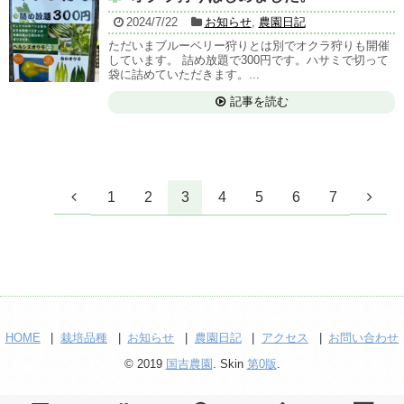
2024/7/22
お知らせ
,
農園日記
ただいまブルーベリー狩りとは別でオクラ狩りも開催
しています。 詰め放題で300円です。ハサミで切って
袋に詰めていただきます。...
記事を読む
1
2
3
4
5
6
7
HOME
栽培品種
お知らせ
農園日記
アクセス
お問い合わせ
© 2019
国吉農園
. Skin
第0版
.