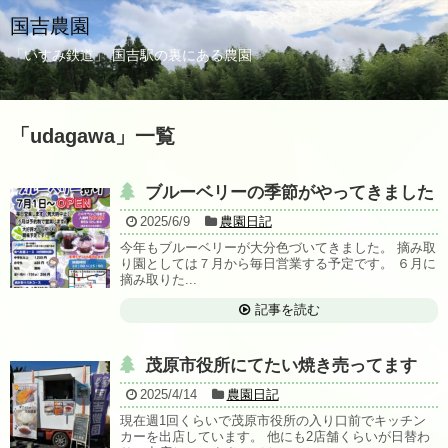
国吉農園
「いすみ鉄道」 国吉駅の裏にある農園
「
udagawa
」
一覧
ブルーベリーの季節がやってきました
2025/6/9
農園日記
今年もブルーベリーが大分色づいてきました。 摘み取
り園としては７月から毎日営業する予定です。 ６月に
摘み取りた...
記事を読む
茂原市役所にてたい焼き売ってます
2025/4/14
農園日記
現在週1回くらいで茂原市役所の入り口前でキッチン
カーを出店しています。 他にも2店舗くらいが日替わ