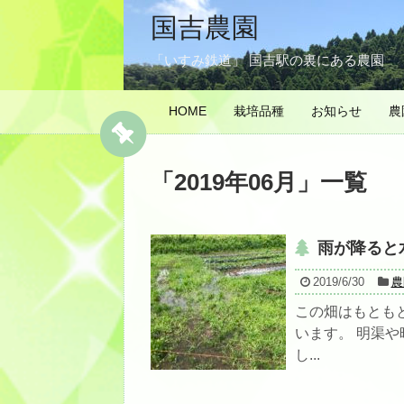
国吉農園
「いすみ鉄道」 国吉駅の裏にある農園
HOME
栽培品種
お知らせ
農
「
2019年06月
」
一覧
雨が降ると
2019/6/30
農
この畑はもとも
います。 明渠
し...