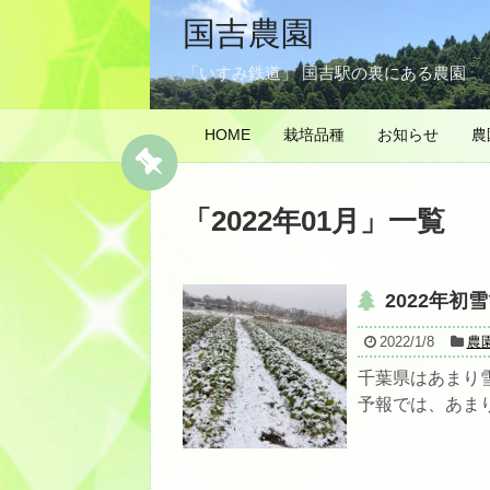
国吉農園
「いすみ鉄道」 国吉駅の裏にある農園
HOME
栽培品種
お知らせ
農
「
2022年01月
」
一覧
2022年初
2022/1/8
農
千葉県はあまり
予報では、あまり