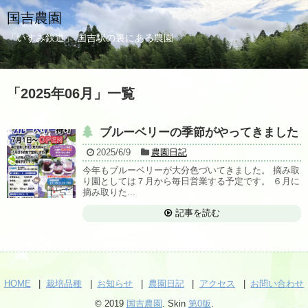
国吉農園
「いすみ鉄道」 国吉駅の裏にある農園
「
2025年06月
」
一覧
ブルーベリーの季節がやってきました
2025/6/9
農園日記
今年もブルーベリーが大分色づいてきました。 摘み取
り園としては７月から毎日営業する予定です。 ６月に
摘み取りた...
記事を読む
HOME
栽培品種
お知らせ
農園日記
アクセス
お問い合わせ
© 2019
国吉農園
. Skin
第0版
.