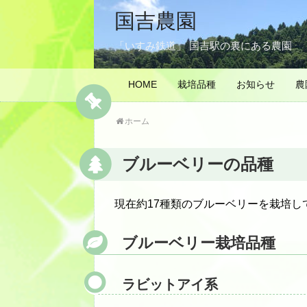
国吉農園
「いすみ鉄道」 国吉駅の裏にある農園
HOME
栽培品種
お知らせ
農
ホーム
ブルーベリーの品種
現在約17種類のブルーベリーを栽培し
ブルーベリー栽培品種
ラビットアイ系