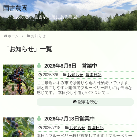
国吉農園
「いすみ鉄道」 国吉駅の裏にある農園
ホーム
お知らせ
「
お知らせ
」
一覧
2026年8月6日 営業中
2026/8/6
お知らせ
,
農園日記
ここ最近いすみ市では曇りや雨の日が続いています。
割と過ごしやすい陽気でブルーベリー狩りには最適な
感じです。 本日少し小雨がパラついて...
記事を読む
2026年7月18日営業中
2026/7/18
お知らせ
,
農園日記
本日もブルーベリー狩り営業してます！ブルーベリー