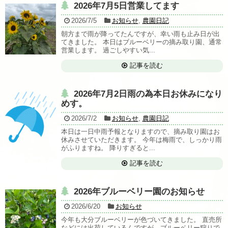
2026年7月5日営業してます
2026/7/5
お知らせ
,
農園日記
朝方まで雨が降ってたんですが、幸い雨も止み日が出
てきました。 本日はブルーベリーの摘み取り園、通常
営業します。 過ごしやすい気...
記事を読む
2026年7月2日雨の為本日お休みになり
めす。
2026/7/2
お知らせ
,
農園日記
本日は一日中雨予報となりますので、摘み取り園はお
休みさせていただきます。 今年は梅雨で、しっかり雨
がふりますね。 降りすぎると...
記事を読む
2026年ブルーベリー園のお知らせ
2026/6/20
お知らせ
今年も大分ブルーベリーが色づいてきました。 直売所
などには出荷しているんですが、ブルーベリー狩りで