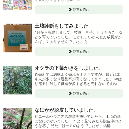
記事を読む
土壌診断をしてみました
4月から就農しまして、枝豆、里芋、とうもろこしな
どを育てていました。 しかし、いかんせん成長がか
んばしくありませんでした。 と...
記事を読む
オクラの下葉かきをしました。
直売所では結構よく売れるオクラですが、最近は出
す人が多くなり返品率が高くなってきました。 やは
り需要に対して供給が多すぎると売れないですね...
記事を読む
なにかが脱皮していました。
ビニールハウス内の雑草を抜いていたら、１つの草
になにかがいました！？ よく見てみたら脱皮中のよ
うな感じ 見た目はセミのようでしたが、結構...