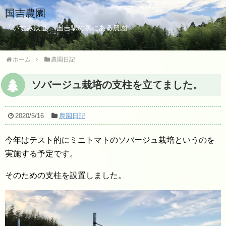
国吉農園
「いすみ鉄道」 国吉駅の裏にある農園
ホーム
農園日記
ソバージュ栽培の支柱を立てました。
2020/5/16
農園日記
今年はテスト的にミニトマトのソバージュ栽培というのを
実施する予定です。
そのための支柱を設置しました。