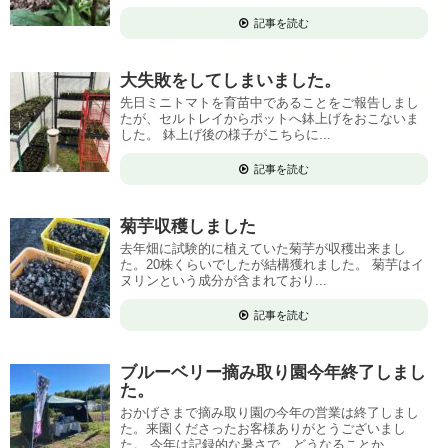
記事を読む
大失敗をしてしまいました。
先日ミニトマトを育苗中であることをご報告しまし
たが、セルトレイからポットへ鉢上げをおこないま
した。 鉢上げ後の様子がこちらに...
記事を読む
菊芋収穫しました
去年畑に試験的に植えていた菊芋が収穫出来まし
た。20株くらいでしたが結構獲れました。 菊芋はイ
ヌリンという成分が含まれており...
記事を読む
ブルーベリー摘み取り園今年終了しまし
た。
おかげさまで摘み取り園の今年の営業は終了しまし
た。来園くださったお客様ありがとうございまし
た。 今年は記録的な暑さで、どうなることか...