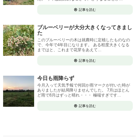
記事を読む
ブルーベリーが大分大きくなってきまし
た
このブルーベリーの木は就農時に定植したものなの
で、今年で4年目になります。 ある程度大きくなる
まではと、これまで花芽をあえて...
記事を読む
今日も雨降らず
今月入って天気予報で何回か雨マークが付いた時が
ありましたが結局降りませんでした。 7月はほとん
ど雨で8月はずっと晴れ・・・ 極端すぎです...
記事を読む