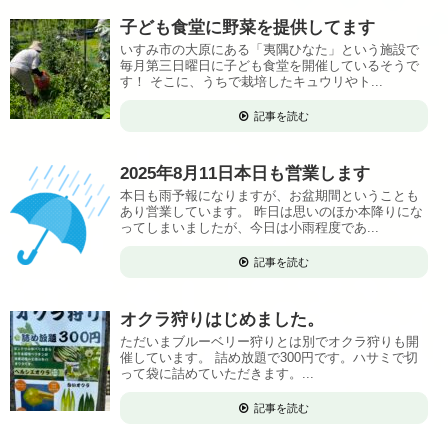
子ども食堂に野菜を提供してます
いすみ市の大原にある「夷隅ひなた」という施設で
毎月第三日曜日に子ども食堂を開催しているそうで
す！ そこに、うちで栽培したキュウリやト...
記事を読む
2025年8月11日本日も営業します
本日も雨予報になりますが、お盆期間ということも
あり営業しています。 昨日は思いのほか本降りにな
ってしまいましたが、今日は小雨程度であ...
記事を読む
オクラ狩りはじめました。
ただいまブルーベリー狩りとは別でオクラ狩りも開
催しています。 詰め放題で300円です。ハサミで切
って袋に詰めていただきます。...
記事を読む