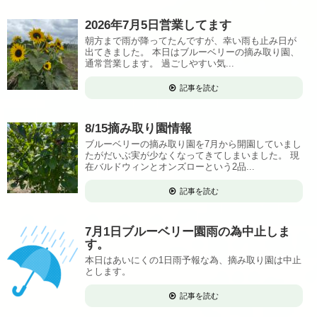
2026年7月5日営業してます
朝方まで雨が降ってたんですが、幸い雨も止み日が
出てきました。 本日はブルーベリーの摘み取り園、
通常営業します。 過ごしやすい気...
記事を読む
8/15摘み取り園情報
ブルーベリーの摘み取り園を7月から開園していまし
たがだいぶ実が少なくなってきてしまいました。 現
在バルドウィンとオンズローという2品...
記事を読む
7月1日ブルーベリー園雨の為中止しま
す。
本日はあいにくの1日雨予報な為、摘み取り園は中止
とします。
記事を読む