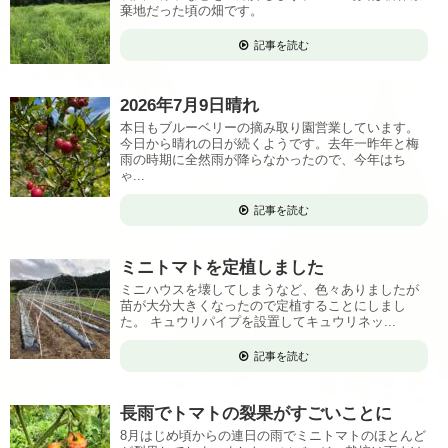
棄地だった頃の畑です。
記事を読む
2026年7月9日晴れ
本日もブルーベリーの摘み取り園営業しています。
今日から晴れの日が続くようです。去年一昨年と梅
雨の時期に全然雨が降らなかったので、今年はち
ゃ...
記事を読む
ミニトマトを定植しました
ミニハウスを壊してしまうなど、色々ありましたが
苗が大分大きくなったので定植することにしまし
た。 キュウリパイプを設置してキュウリネッ...
記事を読む
長雨でトマトの裂果がすごいことに
8月はじめ頃からの連日の雨でミニトマトのほとんど