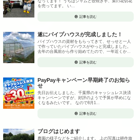
なってます！ うちはジャムと壺焼き芋、菜の花切花
を売ってます。 い...
記事を読む
遂にパイプハウスが完成しました！
パイプハウスの資材をもらってきて、せっせと一人
で作っていたパイプハウスがやっと完成しました。
去年の台風前から作り始めてたので、一年近くか...
記事を読む
PayPayキャンペーン早期終了のお知ら
せ
先日お伝えしました、千葉県のキャッシュレス決済
キャンペーンですが、好評のようで予算が早めにな
くなるみたいです。 なので8月1...
記事を読む
ブログはじめます
農園の様子などをご紹介します。 上の写真は耕作放