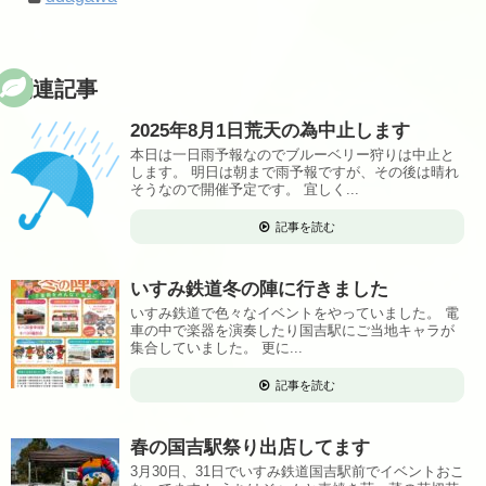
関連記事
2025年8月1日荒天の為中止します
本日は一日雨予報なのでブルーベリー狩りは中止と
します。 明日は朝まで雨予報ですが、その後は晴れ
そうなので開催予定です。 宜しく...
記事を読む
いすみ鉄道冬の陣に行きました
いすみ鉄道で色々なイベントをやっていました。 電
車の中で楽器を演奏したり国吉駅にご当地キャラが
集合していました。 更に...
記事を読む
春の国吉駅祭り出店してます
3月30日、31日でいすみ鉄道国吉駅前でイベントおこ