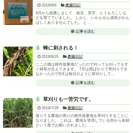
2019/9/8
農園日記
4月から就農しまして、枝豆、里芋、とうもろこしな
どを育てていました。 しかし、いかんせん成長がかん
ばしくありませんでした。 と...
記事を読む
蜂に刺される！
2019/8/25
農園日記
ここの畑は耕作放棄地だったので刈っても刈ってもす
ぐ雑草が生えてきます。 7月は雨ばかりで草刈りでき
なかったので8月は毎日のように草刈りして...
記事を読む
草刈りも一苦労です。
2019/7/28
農園日記
借りてる農地の周りの耕作放棄地を草刈りすることに
なりました。 これは、農地を管理している所から依頼
という形でお願いされました。 ...