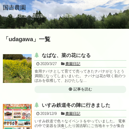
国吉農園
「いすみ鉄道」 国吉駅の裏にある農園
「
udagawa
」
一覧
なばな、菜の花になる
2020/3/27
農園日記
食用ナバナとして育てて売ってきたナバナがとうとう
満開になってしまいまいた。 ナバナは花が咲く前のつ
ぼみを収穫して、おひたしな...
記事を読む
いすみ鉄道冬の陣に行きました
2019/12/9
農園日記
いすみ鉄道で色々なイベントをやっていました。 電車
の中で楽器を演奏したり国吉駅にご当地キャラが集合