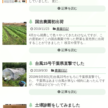
していました。 更に...
記事を読む
国吉農園初出荷
2019/11/23
農園日記
4月から就農して色々やってきたわけなんですが、こ
の度初めてこの国吉農園で作った野菜を直売所に出荷
することができました！ 枝豆や里芋も...
記事を読む
台風15号千葉県直撃でした
2019/9/30
農園日記
2019年9月9日(月)台風15号がもろに千葉県直撃でし
た。 千葉県はあまり台風が来ない傾向にあったんです
が、今回はひどかったです...
記事を読む
土壌診断をしてみました