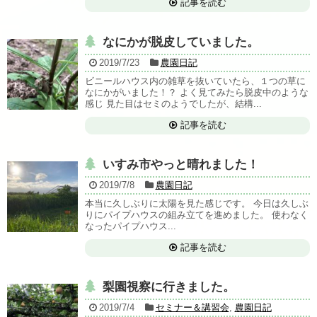
記事を読む
なにかが脱皮していました。
2019/7/23
農園日記
ビニールハウス内の雑草を抜いていたら、１つの草に
なにかがいました！？ よく見てみたら脱皮中のような
感じ 見た目はセミのようでしたが、結構...
記事を読む
いすみ市やっと晴れました！
2019/7/8
農園日記
本当に久しぶりに太陽を見た感じです。 今日は久しぶ
りにパイプハウスの組み立てを進めました。 使わなく
なったパイプハウス...
記事を読む
梨園視察に行きました。
2019/7/4
セミナー＆講習会
,
農園日記