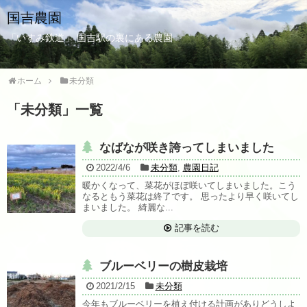
国吉農園
「いすみ鉄道」 国吉駅の裏にある農園
ホーム
未分類
「
未分類
」
一覧
なばなが咲き誇ってしまいました
2022/4/6
未分類
,
農園日記
暖かくなって、菜花がほぼ咲いてしまいました。こう
なるともう菜花は終了です。 思ったより早く咲いてし
まいました。 綺麗な...
記事を読む
ブルーベリーの樹皮栽培
2021/2/15
未分類
今年もブルーベリーを植え付ける計画がありどうしよ