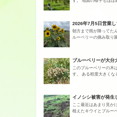
す。 地面の様子もほぼ
2026年7月5日営業
朝方まで雨が降ってた
ルーベリーの摘み取り園
ブルーベリーが大分
このブルーベリーの木
す。 ある程度大きくな
イノシシ被害が発生
ここ最近はあまり見か
植えたキウイとブルーベリ