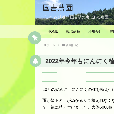
国吉農園
「いすみ鉄道」 国吉駅の裏にある農園
HOME
栽培品種
お知らせ
農
ホーム
農園日記
2022年今年もにんにく
10月の始めに、にんにくの種を植え付
雨が降ると土がぬかるんで植えれなく
で一気に植え付けました。大体6000