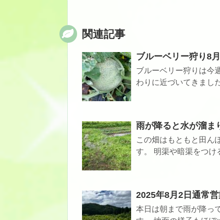
関連記事
ブルーベリー狩り8月
ブルーベリー狩りは今週
わりに近づいてきました
雨が降ると水が溜ま
この畑はもともと田ん
す。 明渠や暗渠をつけ
2025年8月2日通常
本日は朝まで雨が降っ