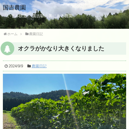
国吉農園
「いすみ鉄道」 国吉駅の裏にある農園
ホーム
農園日記
オクラがかなり大きくなりました
2024/9/9
農園日記