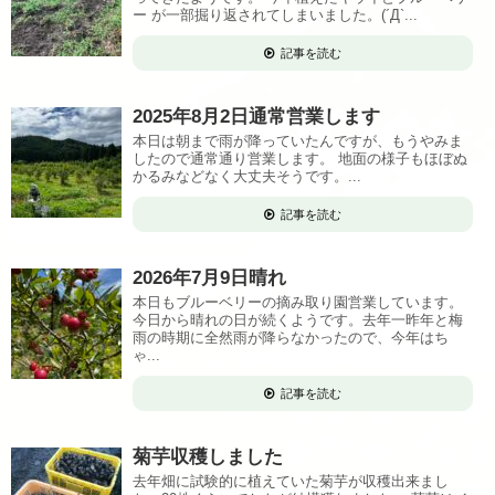
ー が一部掘り返されてしまいました。(´Д`...
記事を読む
2025年8月2日通常営業します
本日は朝まで雨が降っていたんですが、もうやみま
したので通常通り営業します。 地面の様子もほぼぬ
かるみなどなく大丈夫そうです。...
記事を読む
2026年7月9日晴れ
本日もブルーベリーの摘み取り園営業しています。
今日から晴れの日が続くようです。去年一昨年と梅
雨の時期に全然雨が降らなかったので、今年はち
ゃ...
記事を読む
菊芋収穫しました
去年畑に試験的に植えていた菊芋が収穫出来まし