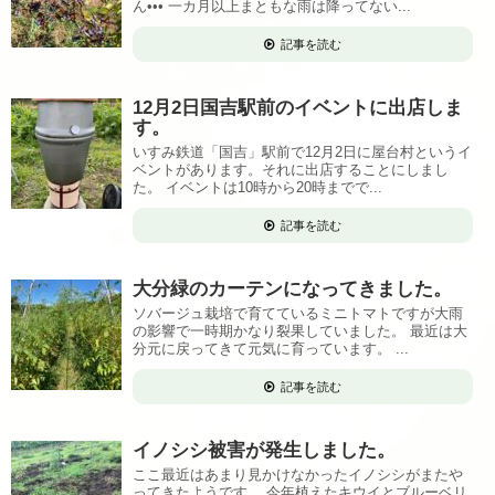
ん••• 一カ月以上まともな雨は降ってない...
記事を読む
12月2日国吉駅前のイベントに出店しま
す。
いすみ鉄道「国吉」駅前で12月2日に屋台村というイ
ベントがあります。それに出店することにしまし
た。 イベントは10時から20時までで...
記事を読む
大分緑のカーテンになってきました。
ソバージュ栽培で育てているミニトマトですが大雨
の影響で一時期かなり裂果していました。 最近は大
分元に戻ってきて元気に育っています。 ...
記事を読む
イノシシ被害が発生しました。
ここ最近はあまり見かけなかったイノシシがまたや
ってきたようです。 今年植えたキウイとブルーベリ