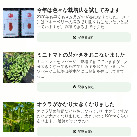
今年は色々な栽培法を試してみます
2020年も早くも４か月がすぎ春になりました。 メイ
ンはブルーベリーの摘み取り園をおこないたいと思
っていますが、収穫できるまではまだ...
記事を読む
ミニトマトの芽かきをおこないました
ミニトマトをソバージュ栽培で育てていますが、大
分大きくなってきたので芽カキをおこないました。
ソバージュ栽培は基本的には脇芽を伸ばして育て
る...
記事を読む
オクラがかなり大きくなりました
オクラ詰め放題などをおこなっていたオクラですが
だいぶ大きくなりました。大きいので190cmくらい
あります。 通路がオクラのト...
記事を読む