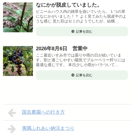
なにかが脱皮していました。
ビニールハウス内の雑草を抜いていたら、１つの草
になにかがいました！？ よく見てみたら脱皮中のよ
うな感じ 見た目はセミのようでしたが、結構...
記事を読む
2026年8月6日 営業中
ここ最近いすみ市では曇りや雨の日が続いていま
す。割と過ごしやすい陽気でブルーベリー狩りには
最適な感じです。 本日少し小雨がパラついて...
記事を読む
国吉農園への行き方
夷隅ふれあい納涼まつり