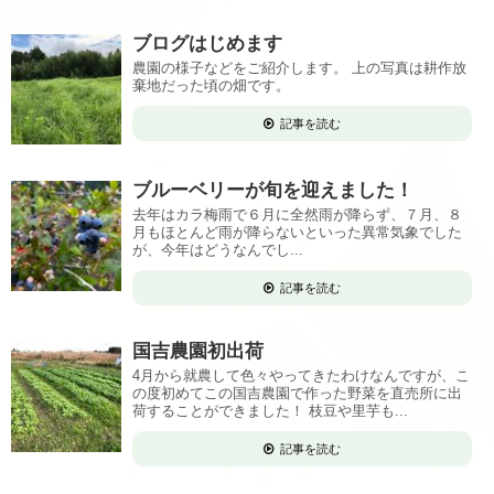
ブログはじめます
農園の様子などをご紹介します。 上の写真は耕作放
棄地だった頃の畑です。
記事を読む
ブルーベリーが旬を迎えました！
去年はカラ梅雨で６月に全然雨が降らず、７月、８
月もほとんど雨が降らないといった異常気象でした
が、今年はどうなんでし...
記事を読む
国吉農園初出荷
4月から就農して色々やってきたわけなんですが、こ
の度初めてこの国吉農園で作った野菜を直売所に出
荷することができました！ 枝豆や里芋も...
記事を読む