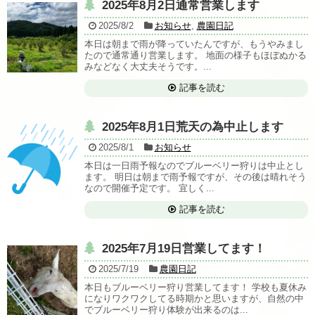
2025年8月2日通常営業します
2025/8/2
お知らせ
,
農園日記
本日は朝まで雨が降っていたんですが、もうやみまし
たので通常通り営業します。 地面の様子もほぼぬかる
みなどなく大丈夫そうです。...
記事を読む
2025年8月1日荒天の為中止します
2025/8/1
お知らせ
本日は一日雨予報なのでブルーベリー狩りは中止とし
ます。 明日は朝まで雨予報ですが、その後は晴れそう
なので開催予定です。 宜しく...
記事を読む
2025年7月19日営業してます！
2025/7/19
農園日記
本日もブルーベリー狩り営業してます！ 学校も夏休み
になりワクワクしてる時期かと思いますが、自然の中
でブルーベリー狩り体験が出来るのは...