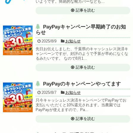
いようです。簡易的な靴カバーなども...
記事を読む
PayPayキャンペーン早期終了のお知
らせ
2025/8/9
お知らせ
先日お伝えしました、千葉県のキャッシュレス決済キ
ャンペーンですが、好評のようで予算が早めになくな
るみたいです。 なので8月1...
記事を読む
PayPayのキャンペーンやってます
2025/8/7
お知らせ
只今キャッシュレス決済キャンペーンでPayPayでお
支払いいただくと10%還元されます。当農園では
PayPayが使えますので、Pa...
記事を読む