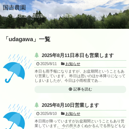
国吉農園
「いすみ鉄道」 国吉駅の裏にある農園
「
udagawa
」
一覧
2025年8月11日本日も営業します
2025/8/11
お知らせ
本日も雨予報になりますが、お盆期間ということもあ
り営業しています。 昨日は思いのほか本降りになって
しまいましたが、今日は小雨程度であ...
記事を読む
2025年8月10日営業します
2025/8/10
お知らせ
本日雨が降っていますがお盆期間ということもあり営
業しています。 今の所大きくぬかるんでる所などもな