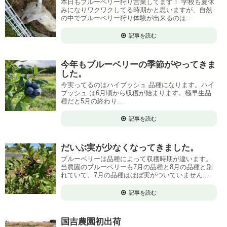
本日もブルーベリー狩り営業してます！ 学校も夏休
みになりワクワクしてる時期かと思いますが、自然
の中でブルーベリー狩り体験が出来るのは...
記事を読む
今年もブルーベリーの季節がやってきま
した。
今実ってるのはハイブッシュ 品種になります。ハイ
ブッシュ は6月頃から収穫が始まります。極早生品
種だと5月の終わり...
記事を読む
だいぶ実が少なくなってきました。
ブルーベリーは品種によって収穫時期が違います。
当農園のブルーベリーも7月の品種と8月の品種と別
れていて、7月の品種はほぼ実がついていません...
記事を読む
国吉農園初出荷