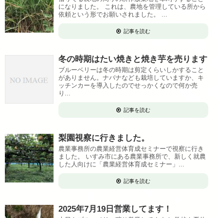
になりました。 これは、農地を管理している所から
依頼という形でお願いされました。 ...
記事を読む
冬の時期はたい焼きと焼き芋を売ります
ブルーベリーは冬の時期は剪定くらいしかすること
がありません。ナバナなども栽培していますか、キ
ッチンカーを導入したのでせっかくなので何か売
り...
記事を読む
梨園視察に行きました。
農業事務所の農業経営体育成セミナーで視察に行き
ました。 いすみ市にある農業事務所で、新しく就農
した人向けに「農業経営体育成セミナー」...
記事を読む
2025年7月19日営業してます！