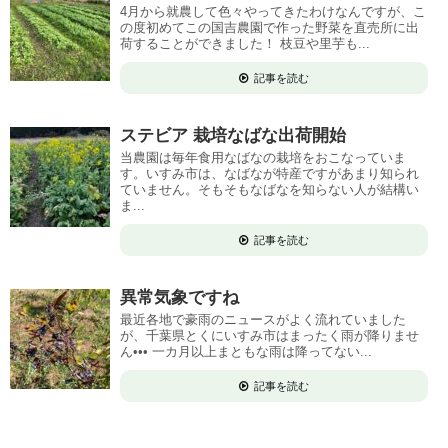
4月から就農して色々やってきたわけなんですが、こ
の度初めてこの国吉農園で作った野菜を直売所に出
荷することができました！ 枝豆や里芋も...
記事を読む
ステビア 栽培なばな出荷開始
当農園は毎年食用なばなの栽培をおこなっていま
す。いすみ市は、なばなが特産ですがあまり知られ
ていません。そもそもなばなを知らない人が結構い
ま...
記事を読む
異常気象ですね
最近各地で豪雨のニュースがよく流れていました
が、千葉県とくにいすみ市はまったく雨が降りませ
ん••• 一カ月以上まともな雨は降ってない...
記事を読む