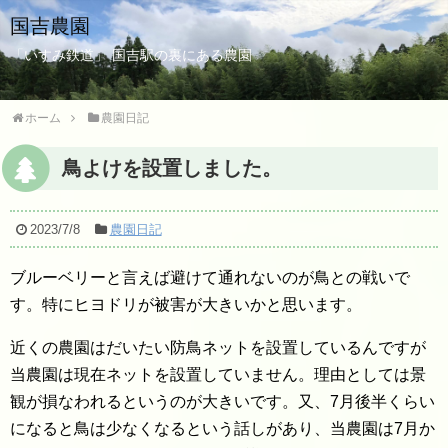
国吉農園
「いすみ鉄道」 国吉駅の裏にある農園
ホーム
農園日記
鳥よけを設置しました。
2023/7/8
農園日記
ブルーベリーと言えば避けて通れないのが鳥との戦いで
す。特にヒヨドリが被害が大きいかと思います。
近くの農園はだいたい防鳥ネットを設置しているんですが
当農園は現在ネットを設置していません。理由としては景
観が損なわれるというのが大きいです。又、7月後半くらい
になると鳥は少なくなるという話しがあり、当農園は7月か