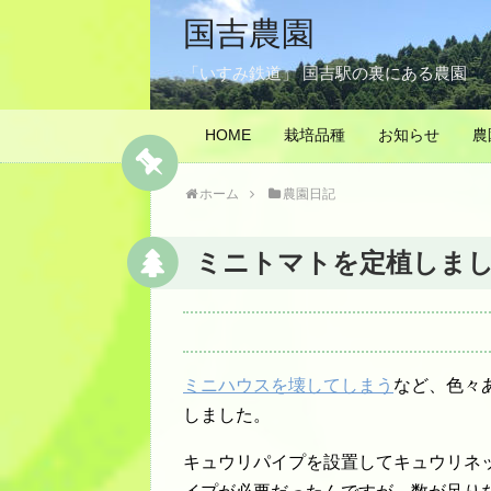
国吉農園
「いすみ鉄道」 国吉駅の裏にある農園
HOME
栽培品種
お知らせ
農
ホーム
農園日記
ミニトマトを定植しま
ミニハウスを壊してしまう
など、色々
しました。
キュウリパイプを設置してキュウリネ