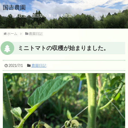
国吉農園
「いすみ鉄道」 国吉駅の裏にある農園
ホーム
農園日記
ミニトマトの収穫が始まりました。
2021/7/1
農園日記