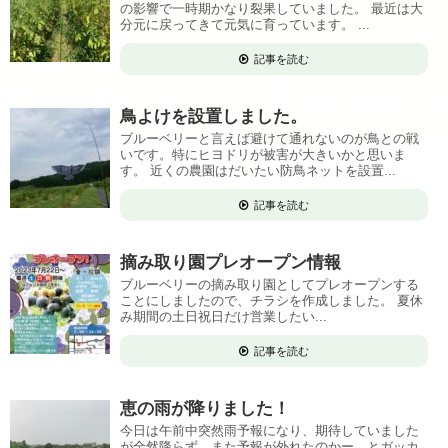
の影響で一時期かなり裂果していました。 最近は大
分元に戻ってきて元気に育っています。 ...
記事を読む
鳥よけを設置しました。
ブルーベリーと言えば避けて通れないのが鳥との戦
いです。特にヒヨドリが被害が大きいかと思いま
す。 近くの農園はだいたい防鳥ネットを設置...
記事を読む
摘み取り園プレオープン情報
ブルーベリーの摘み取り園としてプレオープンする
ことにしましたので、チラシを作成しました。 夏休
み期間の土日祝日だけ営業したい...
記事を読む
恵の雨が降りました！
今日は午前中突然雨予報になり、期待していました
が全然降らず、また予報が外れたのかー、とガッカ