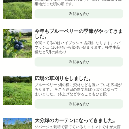
棄地だった頃の畑です。
記事を読む
今年もブルーベリーの季節がやってきま
した。
今実ってるのはハイブッシュ 品種になります。ハイ
ブッシュ は6月頃から収穫が始まります。極早生品
種だと5月の終わり...
記事を読む
広場の草刈りをしました。
ブルーベリー 畑の横に資材などを置いている広場が
あります。 そこも連日の雨で草ぼうぼうになってし
まいました。 鉢上げなどやることもひと段...
記事を読む
大分緑のカーテンになってきました。
ソバージュ栽培で育てているミニトマトですが大雨