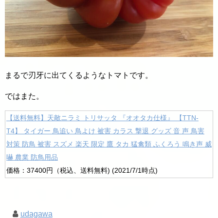
まるで刃牙に出てくるようなトマトです。
ではまた。
【送料無料】天敵ニラミ トリサッタ 『オオタカ仕様』 【TTN-
T4】 タイガー 鳥追い 鳥よけ 被害 カラス 撃退 グッズ 音 声 鳥害
対策 防鳥 被害 スズメ 楽天 限定 鷹 タカ 猛禽類 ふくろう 鳴き声 威
嚇 農業 防鳥用品
価格：37400円（税込、送料無料) (2021/7/1時点)
udagawa